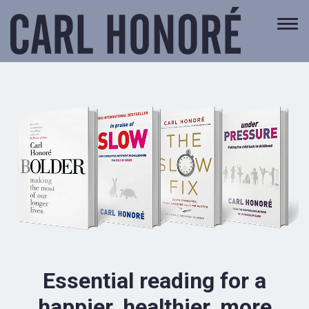
Togg
navi
Essential reading for a
happier, healthier, more